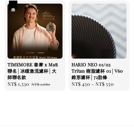
優惠
TIMEMORE 泰摩 x Matt
HARIO NEO 01/02
聯名│冰瞳激流濾杯│大
Tritan 樹脂濾杯 01│V60
師聯名款
錐形濾杯│72肋條
Sale
NT$ 1,530
Regular
Regular
NT$ 450
-
NT$ 550
NT$ 1,680
price
price
price