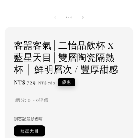
1
/
6
客噐客氣│二怡品飲杯 x
藍星天目│雙層陶瓷隔熱
杯 │ 鮮明層次 / 豐厚甜感
Sale
NT$ 729
Regular
優惠
NT$ 780
price
price
總分:
0
-
0
評價
別忘記選顏色唷
藍星天目