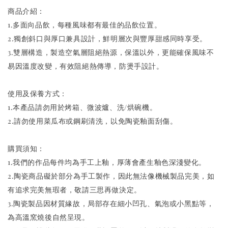
商品介紹：
1.多面向品飲，每種風味都有最佳的品飲位置。
2.獨創斜口與厚口兼具設計，鮮明層次與豐厚甜感同時享受。
3.雙層構造，製造空氣層阻絕熱源，保溫以外，更能確保風味不
易因溫度改變，有效阻絕熱傳導，防燙手設計。
使用及保養方式：
1.本產品請勿用於烤箱、微波爐、洗/烘碗機。
2.請勿使用菜瓜布或鋼刷清洗，以免陶瓷釉面刮傷。
購買須知：
1.我們的作品每件均為手工上釉，厚薄會產生釉色深淺變化。
2.陶瓷商品礙於部分為手工製作，因此無法像機械製品完美，如
有追求完美無瑕者，敬請三思再做決定。
3.陶瓷製品因材質緣故，局部存在細小凹孔、氣泡或小黑點等，
為高溫窯燒後自然呈現。