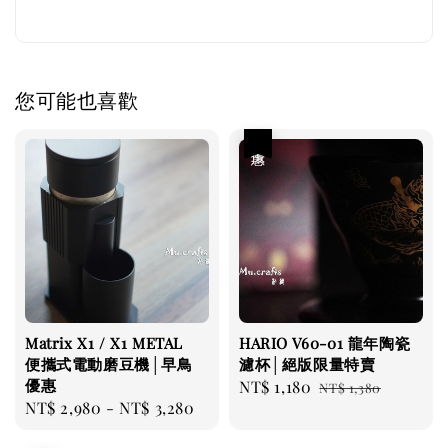
您可能也喜歡
優惠
Matrix X1 / X1 METAL
HARIO V60-01 龍年陶瓷
便攜式電動磨豆機│早鳥
濾杯│絕版限量特賣
優惠
Sale
NT$ 1,180
Regular
NT$ 1,380
Regular
NT$ 2,980
-
NT$ 3,280
price
price
price