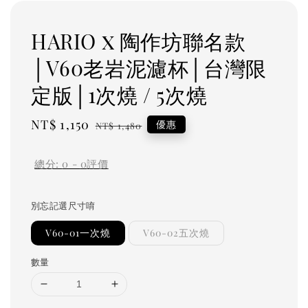
HARIO x 陶作坊聯名款
│V60老岩泥濾杯│台灣限
定版│1次燒 / 5次燒
Sale
NT$ 1,150
Regular
優惠
NT$ 1,480
price
price
總分:
0
-
0
評價
別忘記選尺寸唷
V60-01一次燒
V60-02五次燒
數量