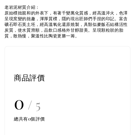
老岩泥材質介紹：
原始樸拙親和的外表下，有著千變萬化質感，經高溫淬火，色澤
呈現窯變的拙趣，渾厚質樸，隱約現出匠師們手捏的印記。富含
礦石即石英土坯，經高溫氧化還原燒製，具類似麥飯石結構活性
炭質，使水質滑順，品飲口感格外甘醇甜美。呈現顆粒狀的胎
質，散熱慢，聚溫性比陶瓷更勝一籌。
商品評價
0
/ 5
總共有
0
個評價