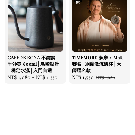
CAFEDE KONA 不鏽鋼
TIMEMORE 泰摩 x Matt
手沖壺 600ml│鳥嘴設計
聯名│冰瞳激流濾杯│大
│穩定水流│入門首選
師聯名款
Regular
NT$ 1,080
-
NT$ 1,330
Sale
NT$ 1,530
Regular
NT$ 1,680
price
price
price