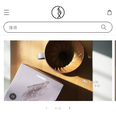
搜尋
1
/
5