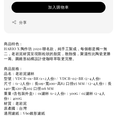
加入購物車
分享
商品特色：
HARIO X 陶作坊 2020 聯名款，純手工製成，每個都是獨一無
二，老岩泥材質呈現顆粒狀的胎質，散熱慢，聚溫性比陶瓷更勝
一籌。圓錐形結構設計使咖啡萃取更完整。
商品規格：
品名：老岩泥濾杯
型號：VDCR-01-BR (1~2人份) / VDCR-02-BR (2-4人份)
尺寸：(1-2人份)：長119×寬100×高82 口徑95 mm / (2-4人份)：長
140×寬120×高102 口徑116 mm
重量 (含包裝外盒)：01濾杯 (1-2人份)：300g / 02濾杯 (2-4人
份)：400g
材質：老岩泥
原產國：台灣
適用濾紙：V60錐形濾紙