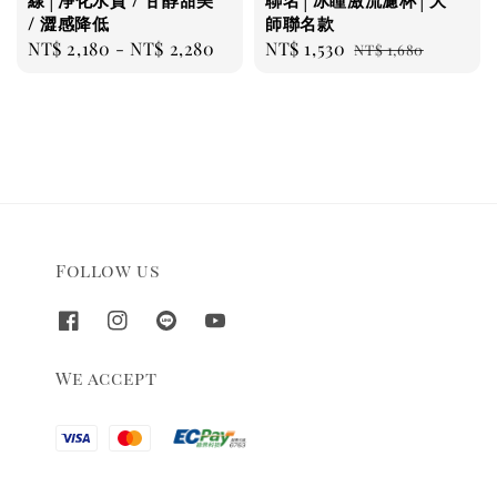
線│淨化水質 / 甘醇甜美
聯名│冰瞳激流濾杯│大
/ 澀感降低
師聯名款
Regular
NT$ 2,180
-
NT$ 2,280
Sale
NT$ 1,530
Regular
NT$ 1,680
price
price
price
Follow us
We accept