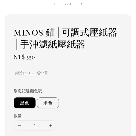
1
/
8
minos 錨│可調式壓紙器
│手沖濾紙壓紙器
Regular
NT$ 550
price
總分:
0
-
0
評價
別忘記選顏色哦
黑色
米色
數量