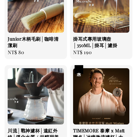
Junior木柄毛刷│咖啡清
掛耳式專用玻璃壺
潔刷
│350ML│掛耳│濾掛
Regular
NT$ 80
Regular
NT$ 190
price
price
優惠
川流│戰神濾杯│遠紅外
TIMEMORE 泰摩 x Matt