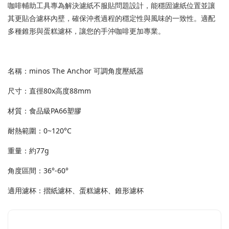
咖啡輔助工具專為解決濾紙不服貼問題設計，能穩固濾紙位置並讓
其更貼合濾杯內壁，確保沖煮過程的穩定性與風味的一致性。適配
多種錐形與蛋糕濾杯，讓您的手沖咖啡更加專業。
名稱：minos The Anchor 可調角度壓紙器
尺寸：直徑80x高度88mm
材質：食品級PA66塑膠
耐熱範圍：0~120°C
重量：約77g
角度區間：36°-60°
適用濾杯：摺紙濾杯、蛋糕濾杯、錐形濾杯