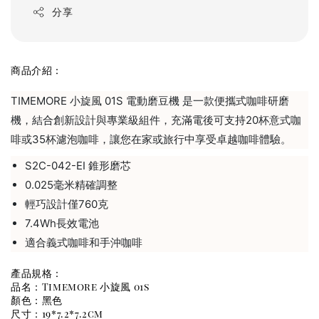
分享
商品介紹：
TIMEMORE 小旋風 01S 電動磨豆機 是一款便攜式咖啡研磨
機，結合創新設計與專業級組件，充滿電後可支持20杯意式咖
啡或35杯濾泡咖啡，讓您在家或旅行中享受卓越咖啡體驗。
S2C-042-EI 錐形磨芯
0.025毫米精確調整
輕巧設計僅760克
7.4Wh長效電池
適合義式咖啡和手沖咖啡
產品規格：
品名：Timemore 小旋風 01s
顏色：黑色
尺寸：19*7.2
*7.2
cm