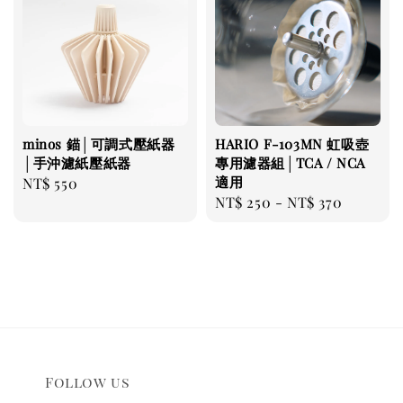
minos 錨│可調式壓紙器
HARIO F-103MN 虹吸壺
│手沖濾紙壓紙器
專用濾器組│TCA / NCA
適用
Regular
NT$ 550
Regular
NT$ 250
-
NT$ 370
price
price
Follow us