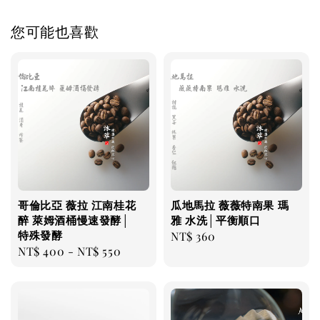
您可能也喜歡
哥倫比亞 薇拉 江南桂花
瓜地馬拉 薇薇特南果 瑪
醉 萊姆酒桶慢速發酵│
雅 水洗│平衡順口
特殊發酵
Regular
NT$ 360
Regular
NT$ 400
-
NT$ 550
price
price