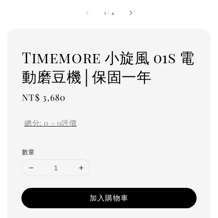
1
/
4
Timemore 小旋風 01s 電
動磨豆機│保固一年
Regular
NT$ 3,680
price
總分:
0
-
0
評價
數量
加入購物車